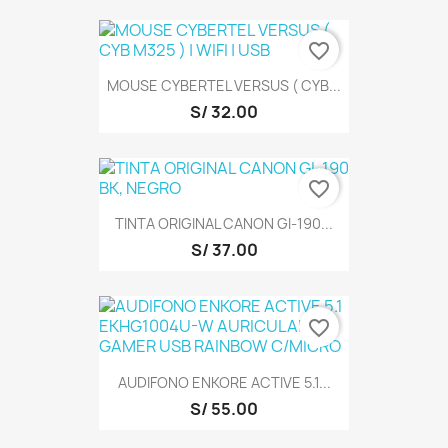
favorite_border
MOUSE CYBERTEL VERSUS ( CYB...
S/ 32.00
favorite_border
TINTA ORIGINAL CANON GI-190...
S/ 37.00
favorite_border
AUDIFONO ENKORE ACTIVE 5.1...
S/ 55.00