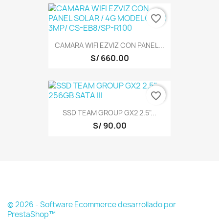
favorite_border
CAMARA WIFI EZVIZ CON PANEL...
S/ 660.00
favorite_border
SSD TEAM GROUP GX2 2.5"...
S/ 90.00
© 2026 - Software Ecommerce desarrollado por
PrestaShop™