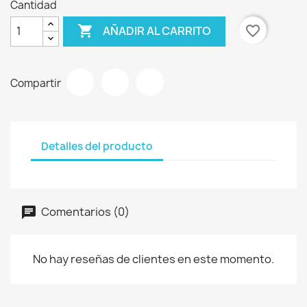
Cantidad

favorite_border
AÑADIR AL CARRITO
Compartir
Detalles del producto
Comentarios (0)
No hay reseñas de clientes en este momento.